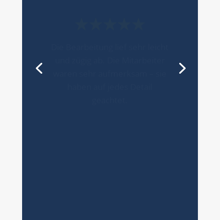
★★★★★
Die Bearbeitung lief sehr leicht
und zügig ab. Die Mitarbeiter
waren sehr aufmerksam – sie
haben auf jedes Detail
geachtet.