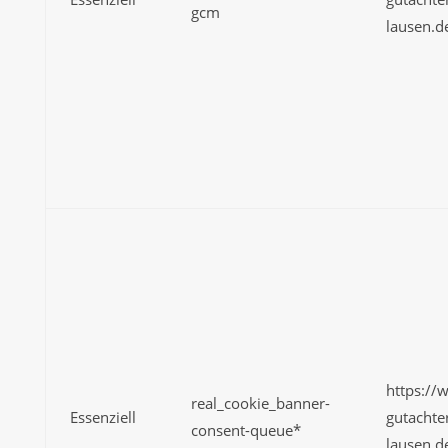
gcm
lausen.d
https://
real_cookie_banner-
Essenziell
gutachte
consent-queue*
lausen.d