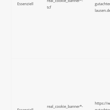
real_cookie_banner*-
Essenziell
gutachte
tcf
lausen.d
https://
real_cookie_banner*-
Essenziell
gutachte