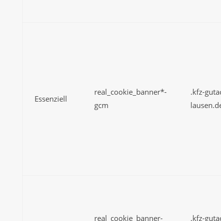
real_cookie_banner*-
.kfz-guta
Essenziell
gcm
lausen.d
real_cookie_banner-
.kfz-guta