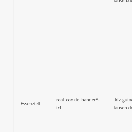
lausen.d
real_cookie_banner*-
.kfz-guta
Essenziell
tcf
lausen.d