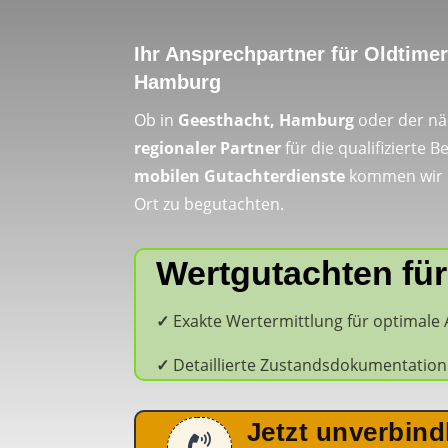
Ihr Ansprechpartner für Oldtime
Hamburg
Ob in
Geesthacht,
Hamburg
oder der n
regionaler Partner
für die qualifizierte
mobilen Gutachterdienste
kommen wir di
Ort zu begutachten.
Wertgutachten für
✓
Exakte Wertermittlung für optimale
✓
Detaillierte Zustandsdokumentation
Jetzt unverbind
