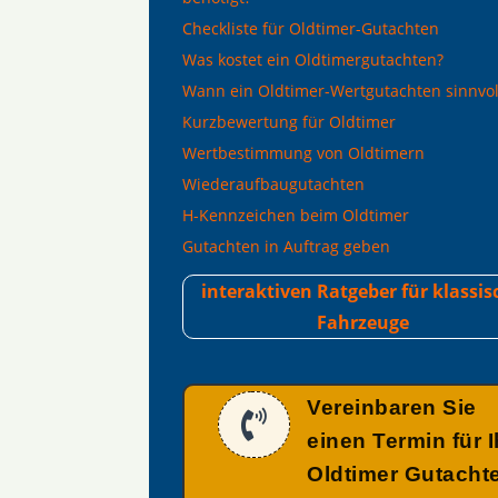
Checkliste für Oldtimer-Gutachten
Was kostet ein Oldtimergutachten?
Wann ein Oldtimer-Wertgutachten sinnvoll
Kurzbewertung für Oldtimer
Wertbestimmung von Oldtimern
Wiederaufbaugutachten
H-Kennzeichen beim Oldtimer
Gutachten in Auftrag geben
interaktiven Ratgeber für klassis
Fahrzeuge
Vereinbaren Sie

einen Termin für I
Oldtimer Gutacht