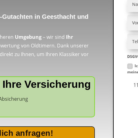
r-Gutachten in Geesthacht und
äheren
Umgebung
– wir sind
Ihr
 Bewertung von Oldtimern. Dank unserer
rekt zu Ihnen, um Ihren Klassiker vor
DSGVO
I
meine
 Ihre Versicherung
11
 Absicherung
lich anfragen!