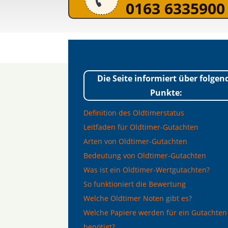
0163 6335900
Die Seite informiert über folgen
Punkte:
Definition des Oldtimerstatus
Leitfaden für Oldtimer-Gutachten
Arten von Oldtimer-Gutachten
Bedeutung von Oldtimer-Gutachten
Was ist ein Oldtimer-Wertgutachten?
So funktioniert die Bewertung
Welche Oldtimer Noten gibt es?
Welche Papiere werden für ein Gutachten
benötigt?