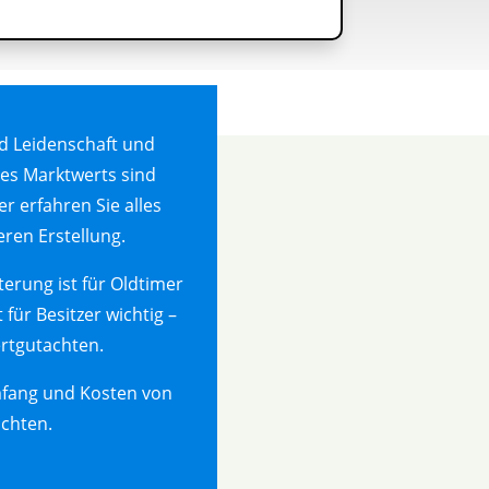
nd Leidenschaft und
hres Marktwerts sind
r erfahren Sie alles
ren Erstellung.
terung ist für Oldtimer
für Besitzer wichtig –
rtgutachten.
Umfang und Kosten von
achten.