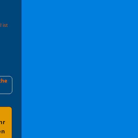
 ist
che
hr
en