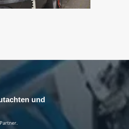
utachten und
n
 Partner.