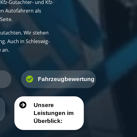
 Kfz-Gutachter- und Kfz-
en Autofahrern als
Seite.
utachten. Wir stehen
g. Auch in Schleswig-
 an.

Fahrzeugbewertung

Unsere
Leistungen im
Überblick: