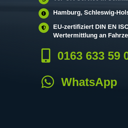
Hamburg, Schleswig-Hols

EU-zertifiziert DIN EN I

Wertermittlung an Fahrze

0163 633 59 

WhatsApp