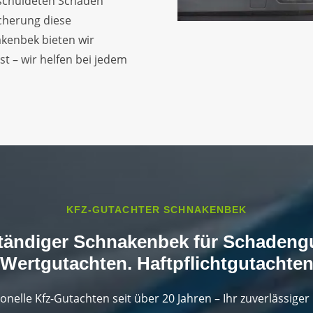
rschuldeten Schaden
icherung diese
akenbek bieten wir
t – wir helfen bei jedem
KFZ-GUTACHTER SCHNAKENBEK
ständiger Schnakenbek für Schadeng
Wertgutachten. Haftpflichtgutachte
onelle Kfz-Gutachten seit über 20 Jahren – Ihr zuverlässiger