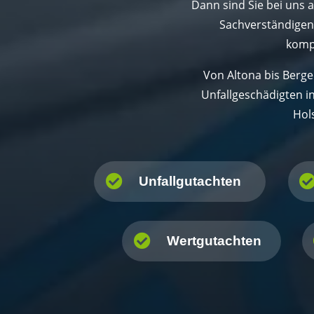
Dann sind Sie bei uns a
Sachverständigenb
kompe
Von Altona bis Berg
Unfallgeschädigten i
Hol

Unfallgutachten

Wertgutachten