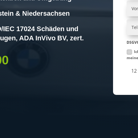
tein & Niedersachsen
SO/IEC 17024 Schäden und
ugen, ADA InVivo BV, zert.
DSGVO
Ic
00
meine
12