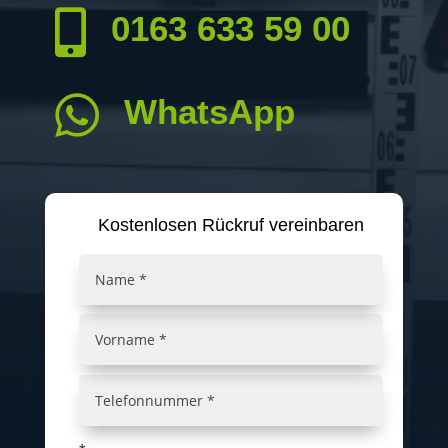

0163 633 59 00

WhatsApp
Kostenlosen Rückruf vereinbaren