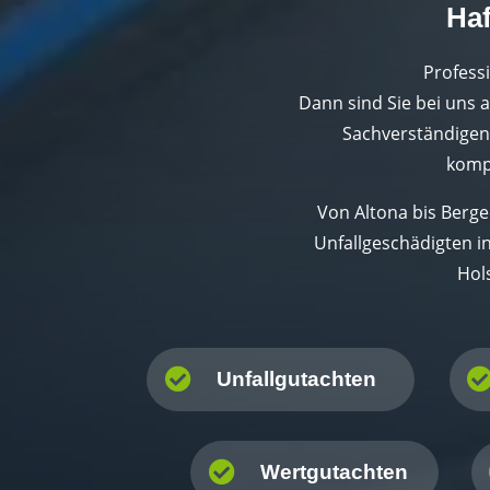
Haf
Professi
Dann sind Sie bei uns a
Sachverständigenb
kompe
Von Altona bis Berg
Unfallgeschädigten i
Hol

Unfallgutachten

Wertgutachten