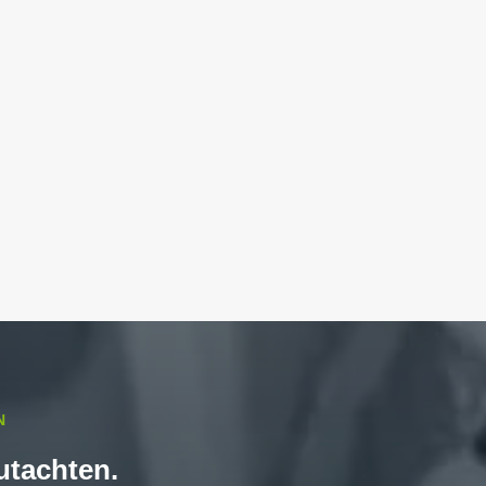
N
utachten.