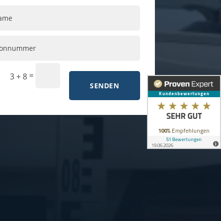
=
3 + 8
SENDEN