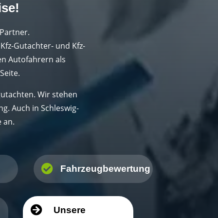
ise!
 Partner.
 Kfz-Gutachter- und Kfz-
en Autofahrern als
Seite.
utachten. Wir stehen
g. Auch in Schleswig-
 an.

Fahrzeugbewertung

Unsere