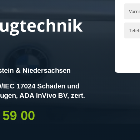
eugtechnik
tein & Niedersachsen
SO/IEC 17024 Schäden und
ugen, ADA InVivo BV, zert.
 59 00