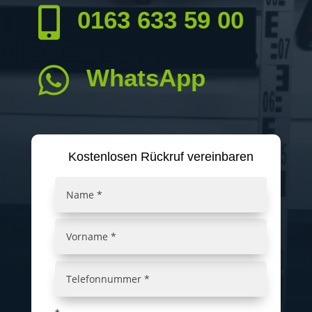

0163 633 59 00

WhatsApp
Kostenlosen Rückruf vereinbaren