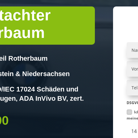
tachter
rbaum
teil Rotherbaum
tein & Niedersachsen
SO/IEC 17024 Schäden und
ugen, ADA InVivo BV, zert.
DSGVO
Ic
00
meine
14