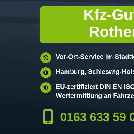
Kfz-Gu
Rothe
Vor-Ort-Service im Stadt

Hamburg, Schleswig-Hols

EU-zertifiziert DIN EN I

Wertermittlung an Fahrze

0163 633 59 