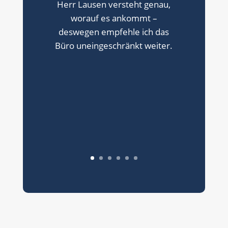
waren bereits bei ihm.
Meine Anwältin fand das
Gutachten sehr gut; es
entsprach den üblichen
Standards. Daher konnte sie
meine Ansprüche problemlos
bei der gegnerischen
Versicherung geltend machen.
Er ist jederzeit ansprechbar und
bietet kurzfristig Termine an –
anders als manch andere
Gutachter. Eine klare
Empfehlung!