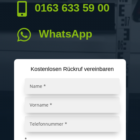

0163 633 59 00

WhatsApp
Kostenlosen Rückruf vereinbaren
*