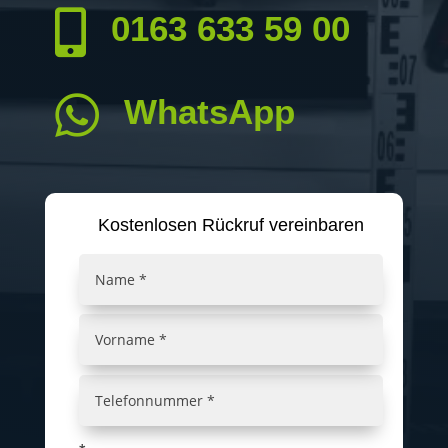

0163 633 59 00

WhatsApp
Kostenlosen Rückruf vereinbaren