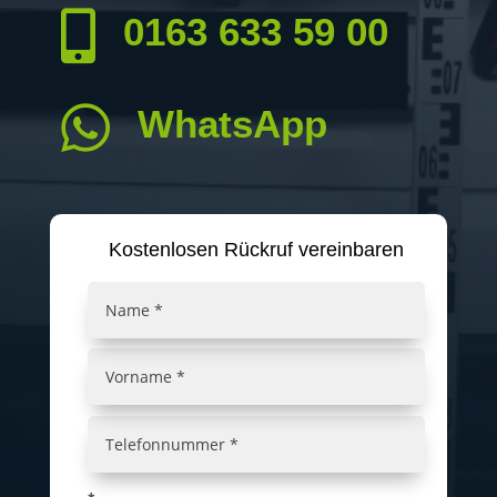

0163 633 59 00

WhatsApp
Kostenlosen Rückruf vereinbaren