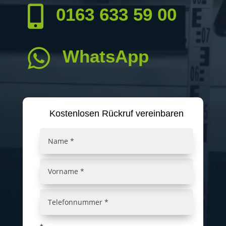

0163 633 59 00

WhatsApp
Kostenlosen Rückruf vereinbaren